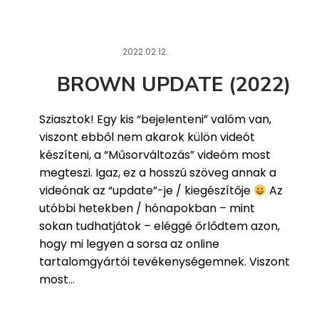
2022.02.12.
BEJELENTÉSEK
BROWN UPDATE (2022)
Sziasztok! Egy kis “bejelenteni” valóm van,
viszont ebből nem akarok külön videót
készíteni, a “Műsorváltozás” videóm most
megteszi. Igaz, ez a hosszú szöveg annak a
videónak az “update”-je / kiegészítője
Az
utóbbi hetekben / hónapokban – mint
sokan tudhatjátok – eléggé őrlődtem azon,
hogy mi legyen a sorsa az online
tartalomgyártói tevékenységemnek. Viszont
most...
Read More